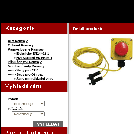
73861996
Content on this page re
ATV Ramsey
Offroad Ramsey
Průmyslovené Ramsey
----->
Elektrické EN14492-1
----->
Hydraulické EN14492-1
Příslušenství Ramsey
Montážní sady Ramsey
----->
Sady pro ATV
----->
Sady pro Offroad
----->
Sady pro nákladní vozy
Pohon:
Tažná síla: