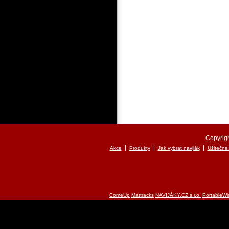
Copyrigh
|
|
|
Akce
Produkty
Jak vybrat naviják
Užitečné
ComeUp
Mattracks
NAVIJÁKY.CZ s.r.o.
PortableWi