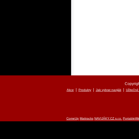
Copyrigh
|
|
|
Akce
Produkty
Jak vybrat naviják
Užitečné
ComeUp
Mattracks
NAVIJÁKY.CZ s.r.o.
PortableWi