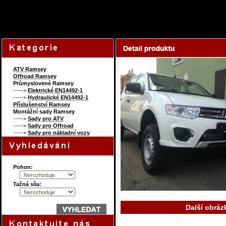
54011338
Content on this page re
ATV Ramsey
Offroad Ramsey
Průmyslovené Ramsey
----->
Elektrické EN14492-1
----->
Hydraulické EN14492-1
Příslušenství Ramsey
Montážní sady Ramsey
----->
Sady pro ATV
----->
Sady pro Offroad
----->
Sady pro nákladní vozy
Pohon:
Tažná síla:
Další obráz