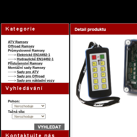
92629252
Content 
ATV Ramsey
Offroad Ramsey
Průmyslovené Ramsey
----->
Elektrické EN14492-1
----->
Hydraulické EN14492-1
Příslušenství Ramsey
Montážní sady Ramsey
----->
Sady pro ATV
----->
Sady pro Offroad
----->
Sady pro nákladní vozy
Pohon:
Tažná síla: