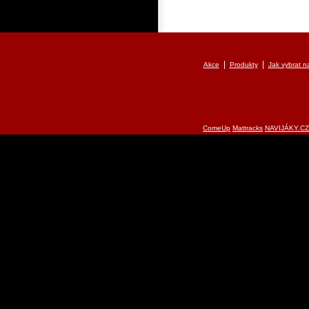
|
|
Akce
Produkty
Jak vybrat na
ComeUp
Mattracks
NAVIJÁKY.CZ 